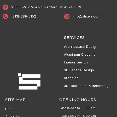
25505 W. 7 Mile Rd. Redford, MI 48240, US
(313)-289-0152
info@stixels.com
SERVICES
Architectural Design
Aluminum Cladding
Interior Design
3D Facade Design
Branding
3D Floor Plans & Rendering
SITE MAP
OPENING HOURS
Mon 9:00 a.m - 5:00 p.m
Home
Tues 9:00 a.m - 5:00 p.m
About Us