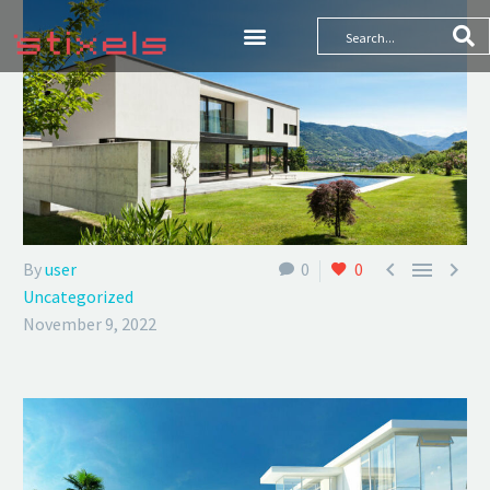



By
user
0
0
Uncategorized
November 9, 2022