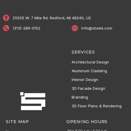
25505 W. 7 Mile Rd. Redford, MI 48240, US
(313)-289-0152
info@stixels.com
SERVICES
Architectural Design
Aluminum Cladding
Interior Design
3D Facade Design
Branding
3D Floor Plans & Rendering
SITE MAP
OPENING HOURS
Mon 9:00 a.m - 5:00 p.m