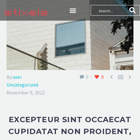



By
user
0
0
Uncategorized
November 9, 2022
EXCEPTEUR SINT OCCAECAT
CUPIDATAT NON PROIDENT,