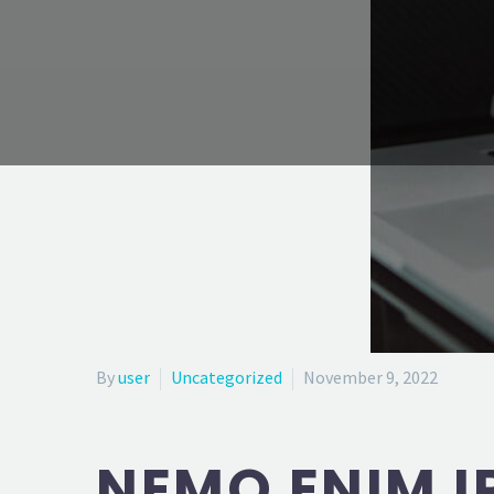
By
user
Uncategorized
November 9, 2022
NEMO ENIM I