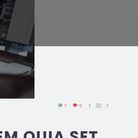



0
0
M QUIA SET