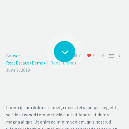



By
user
0
0
Real Estate (Demo)
Rent (Demo)
June 9, 2019
Lorem ipsum dolor sit amet, consectetur adipisicing elit,
sed do eiusmod tempor incididunt ut labore et dolore
magna aliqua. Ut enim ad minim veniam, quis nostrud
ullamco laboris nisi ut aliquip ex ea commodo consequat.