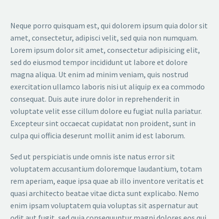
Neque porro quisquam est, qui dolorem ipsum quia dolor sit
amet, consectetur, adipisci velit, sed quia non numquam.
Lorem ipsum dolor sit amet, consectetur adipisicing elit,
sed do eiusmod tempor incididunt ut labore et dolore
magna aliqua. Ut enim ad minim veniam, quis nostrud
exercitation ullamco laboris nisi ut aliquip ex ea commodo
consequat. Duis aute irure dolor in reprehenderit in
voluptate velit esse cillum dolore eu fugiat nulla pariatur.
Excepteur sint occaecat cupidatat non proident, sunt in
culpa qui officia deserunt mollit anim id est laborum.
Sed ut perspiciatis unde omnis iste natus error sit
voluptatem accusantium doloremque laudantium, totam
rem aperiam, eaque ipsa quae ab illo inventore veritatis et
quasi architecto beatae vitae dicta sunt explicabo. Nemo
enim ipsam voluptatem quia voluptas sit aspernatur aut
odit aut fugit, sed quia consequuntur magni dolores eos qui