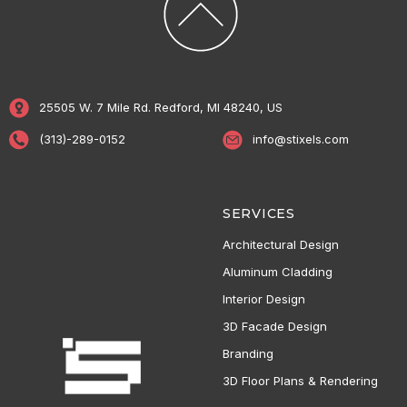
labore et dolore. agna
aliqua lorem ipsum.
Dolore magnam aliquam
quaerat voluptatem.
Nemo enim ipsam
25505 W. 7 Mile Rd. Redford, MI 48240, US
voluptatem quia
(313)-289-0152
info@stixels.com
voluptas.
SERVICES
Architectural Design
Aluminum Cladding
Interior Design
3D Facade Design
Branding
3D Floor Plans & Rendering