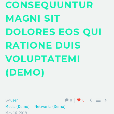
CONSEQUUNTUR
MAGNI SIT
DOLORES EOS QUI
RATIONE DUIS
VOLUPTATEM!
(DEMO)



By
user
0
0
Media (Demo)
Networks (Demo)
May 16, 2019